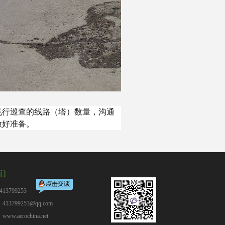
飞行巡查的线路（塔）数量，沟通
做好准备。
们
13799253
13799253@qq.com
：
www.aerochina.net