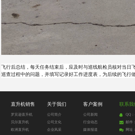
飞行后总结，每天任务结束后，应及时与巡线航检员核对当日
巡查过程中的问题，并填写记录好工作进度表，为后续的飞行
直升机销售
关于我们
客户案例
联系我
罗宾逊直升机
公司简介
公司新闻
QQ：4
贝尔直升机
公司文化
行业动态
邮件：4
欧洲直升机
企业风采
媒体报道
网址