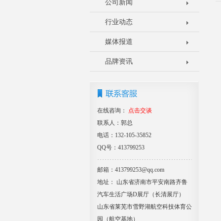
公司新闻
行业动态
媒体报道
品牌资讯
在线咨询：
点击交谈
联系人：郭总
电话：132-105-35852
QQ号：413799253
邮箱：413799253@qq.com
地址： 山东省济南市平安南路齐鲁
汽车生活广场D展厅（长清展厅）
山东省莱芜市雪野湖航空科技体育公
园（航空基地）