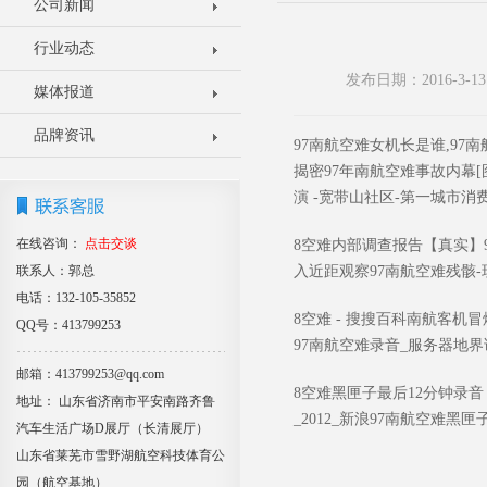
公司新闻
行业动态
发布日期：2016-3
媒体报道
品牌资讯
97南航空难女机长是谁,97
揭密97年南航空难事故内幕[
演 -宽带山社区-第一城市消费
在线咨询：
点击交谈
8空难内部调查报告【真实】9
联系人：郭总
入近距观察97南航空难残骸-现
电话：132-105-35852
8空难 - 搜搜百科南航客机
QQ号：413799253
97南航空难录音_服务器地界
邮箱：413799253@qq.com
8空难黑匣子最后12分钟录音 
地址： 山东省济南市平安南路齐鲁
_2012_新浪97南航空难黑
汽车生活广场D展厅（长清展厅）
山东省莱芜市雪野湖航空科技体育公
园（航空基地）