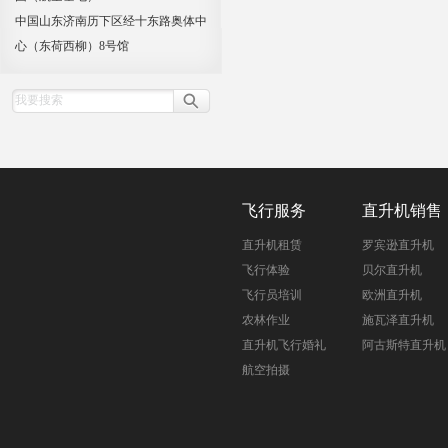
中国山东济南历下区经十东路奥体中
心（东荷西柳）8号馆
飞行服务
直升机销售
直升机租赁
罗宾逊直升机
飞行体验
贝尔直升机
飞行员培训
欧洲直升机
农林作业
施瓦泽直升机
直升机飞行婚礼
阿古斯特直升机
航空拍摄