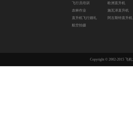
飞行员培训
欧洲直升机
农林作业
施瓦泽直升机
直升机飞行婚礼
阿古斯特直升机
航空拍摄
Copyright © 2002-201