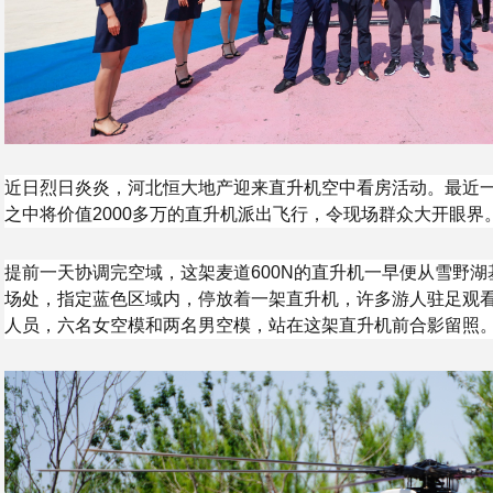
近日烈日炎炎，河北恒大地产迎来直升机空中看房活动。最近
之中将价值2000多万的直升机派出飞行，令现场群众大开眼界
提前一天协调完空域，这架麦道600N的直升机一早便从雪野
场处，指定蓝色区域内，停放着一架直升机，许多游人驻足观
人员，六名女空模和两名男空模，站在这架直升机前合影留照