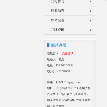
公司新闻
行业动态
媒体报道
品牌资讯
在线咨询：
点击交谈
联系人：郭总
电话：132-105-35852
QQ号：413799253
邮箱：413799253@qq.com
地址： 山东省济南市平安南路齐鲁
汽车生活广场D展厅（长清展厅）
山东省莱芜市雪野湖航空科技体育公
园（航空基地）