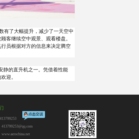
人数有了大幅提升，减少了一天空中
波顾客继续空中观景、观看楼盘。
飞行员根据对方的信息来决定腾空
最安静的直升机之一。凭借着性能
的欢迎。
们
13799253
13799253@qq.com
：
www.aerochina.net