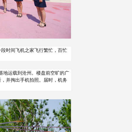
一段时间飞机之家飞行繁忙，百忙
。
湖基地运载到沧州。楼盘前空旷的广
看，并掏出手机拍照。届时，机务
。