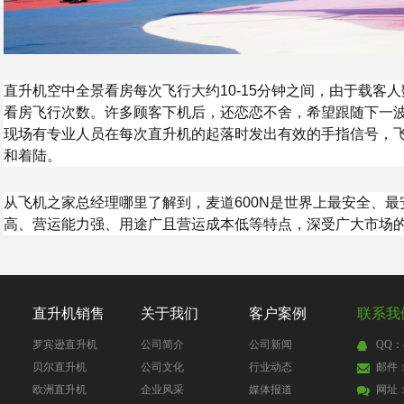
直升机空中全景看房每次飞行大约10-15分钟之间，由于载客
看房飞行次数。许多顾客下机后，还恋恋不舍，希望跟随下一
现场有专业人员在每次直升机的起落时发出有效的手指信号，
和着陆。
从飞机之家总经理哪里了解到，麦道600N是世界上最安全、
高、营运能力强、用途广且营运成本低等特点，深受广大市场
直升机销售
关于我们
客户案例
联系我
罗宾逊直升机
公司简介
公司新闻
QQ：4
贝尔直升机
公司文化
行业动态
邮件：4
欧洲直升机
企业风采
媒体报道
网址