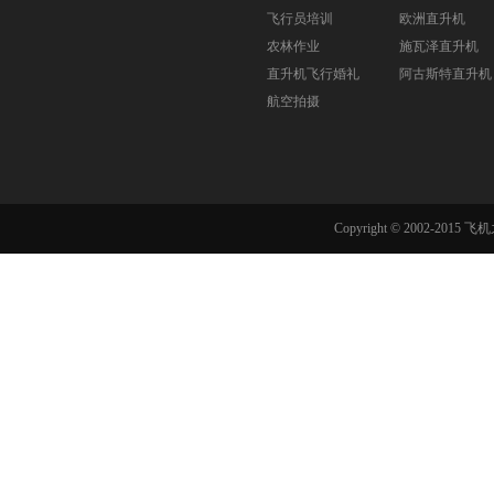
飞行员培训
欧洲直升机
农林作业
施瓦泽直升机
直升机飞行婚礼
阿古斯特直升机
航空拍摄
Copyright © 2002-201